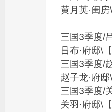
黄月英·闺房
三国3季
吕布·府邸\
版
三国3季度
赵子龙·府邸\
三国3季
本
关羽·府邸\