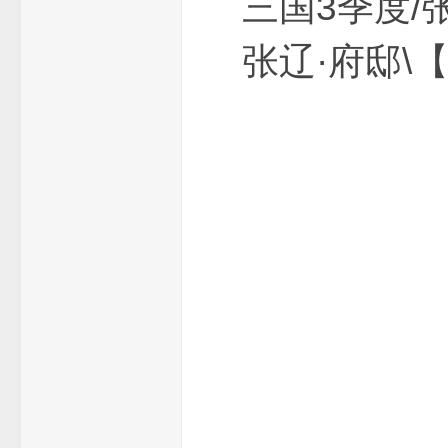
三国3季
张辽·府邸\
_
单