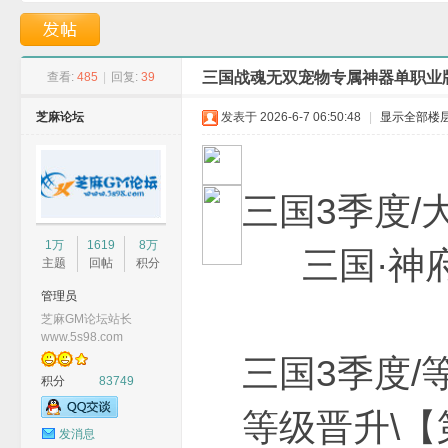
神绝地-冰雪奇缘-B
深渊魔犬-GOM引擎
三国战魂无双宠物专属神器单职业版
查看:
485
|
回复:
39
芝麻论坛
发表于 2026-6-7 06:50:48
|
显示全部楼
G
三国3季
1万
1619
8万
三国·神府
主题
回帖
积分
管理员
芝麻GM论坛站长
www.5s98.com
三国3季
积分
83749
M
等级晋升\【
发消息