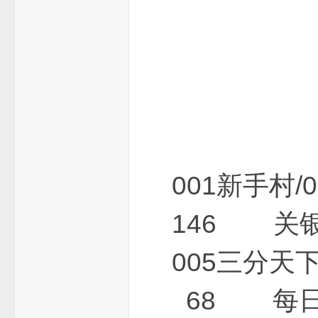
机
服
001新手
146 关银
005三分
68 每日升
务