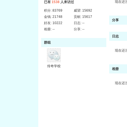
现在还
已有
1538
人来访过
积分:
83769
威望:
15692
金钱:
21748
贡献:
15617
分享
好友:
10222
日志:
--
相册:
--
分享:
--
日志
群组
现在还
传奇学校
相册
现在还