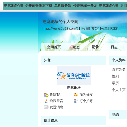
芝麻GM论坛_免费传奇版本下载_单机服务端_传奇三端一条龙_芝麻GM论坛
返回
芝麻论坛的个人空间
https://www.5s98.com/?1
[收藏]
[复制]
[分享]
[RSS]
空间首页
动态
记录
日志
头像
个人资料
真实姓名
性别
学历
芝麻论坛
个人主页
收听TA
加为好友
给我留言
打个招呼
发送消息
动态
统计信息