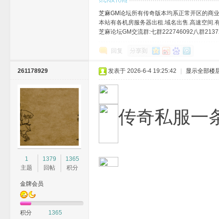
芝麻GM论坛
所有传奇版本均系正常开区的商业
本站有各机房服务器出租.域名出售.高速空间.有需
芝麻论坛GM交流群:七群222746092八群21372
回复
261178929
发表于 2026-6-4 19:25:42
|
显示全部楼
传奇私服一
1
1379
1365
主题
回帖
积分
金牌会员
积分
1365