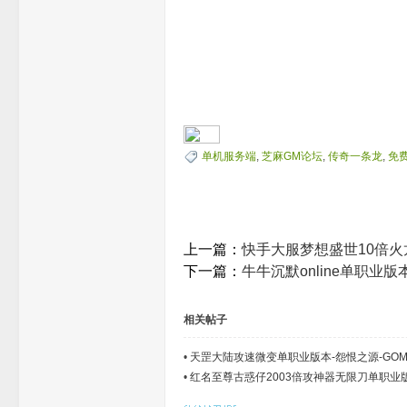
单机服务端
,
芝麻GM论坛
,
传奇一条龙
,
免
上一篇：
快手大服梦想盛世10倍火
下一篇：
牛牛沉默online单职业
相关帖子
•
天罡大陆攻速微变单职业版本-怨恨之源-GO
•
红名至尊古惑仔2003倍攻神器无限刀单职业版