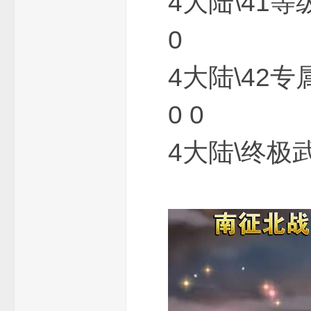
4大陆\41等
0
4大陆\42专
0 0
麻
4大陆\终极武器
G