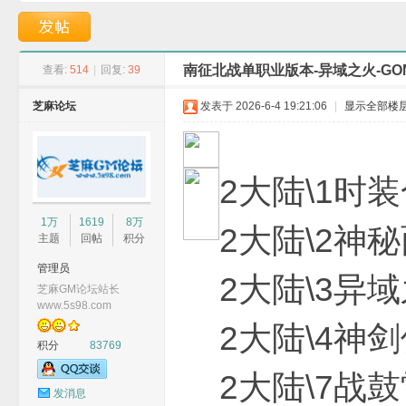
本-神界仙境-GOM引
盘古神力-GOM引擎
南征北战单职业版本-异域之火-GO
查看:
514
|
回复:
39
芝麻论坛
发表于 2026-6-4 19:21:06
|
显示全部楼
G
2大陆\1时装
1万
1619
8万
2大陆\2神秘
主题
回帖
积分
管理员
2大陆\3异域之
芝麻GM论坛站长
www.5s98.com
2大陆\4神剑
积分
83769
M
2大陆\7战鼓
发消息