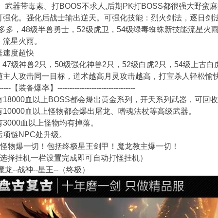
武器带毒素。打BOOS不求人,后期PK打BOSS都很强大野蛮
强化。强化后战士输出逆天。可强化技能：烈火剑法，逐日剑
多多，48级半兽勇士，52级虎卫，54级绿毒蜘蛛新技能流星
，流星火雨。
怪速度超快
47级神兽2只，50级强化神兽2只，52级白虎2只，54级上古白
主人攻击同一目标，道术越高月灵攻击越高，打宝杀人轻松愉
--------【装备爆率】--------------------------------
8000血以上BOSS都会爆出黄金系列，开天系列武器，可回
10000血以上怪物都会爆出屠龙、嗜魂法杖等高级武器。
3000血以上怪物均有掉落。
项链NPC处升级。
SS怪物爆一切！包括终极星王剑甲！魔龙教主爆一切！
选择挂机一栏设置完成即可自动打怪挂机）
龙--战神--星王--（终极）