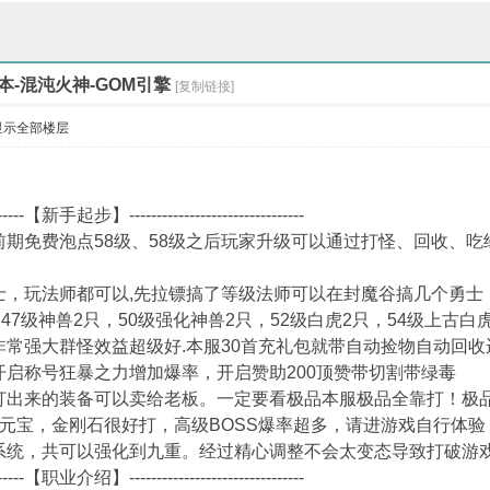
版本-摘星魔王-GEE
修罗邪魂-GOM引擎
本-混沌火神-GOM引擎
[复制链接]
显示全部楼层
--------【新手起步】--------------------------------
期免费泡点58级、58级之后玩家升级可以通过打怪、回收、吃
，玩法师都可以,先拉镖搞了等级法师可以在封魔谷搞几个勇士
47级神兽2只，50级强化神兽2只，52级白虎2只，54级上古白
常强大群怪效益超级好.本服30首充礼包就带自动捡物自动回收
启称号狂暴之力增加爆率，开启赞助200顶赞带切割带绿毒
出来的装备可以卖给老板。一定要看极品本服极品全靠打！极
元宝，金刚石很好打，高级BOSS爆率超多，请进游戏自行体验
统，共可以强化到九重。经过精心调整不会太变态导致打破游
--------【职业介绍】--------------------------------