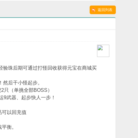
版本-永夜唯吾常在-
合击人气靓装传奇-
返回列表
经验珠后期可通过打怪回收获得元宝在商城买
！然后干小怪起步。
虎2只（单挑全部BOSS）
运9武器、起步快人一步！
品可以回充值
戏平衡。