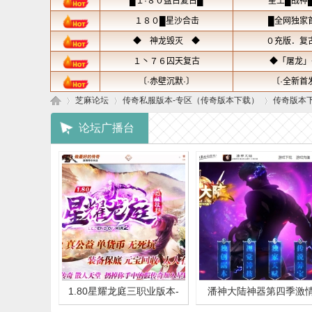
芝麻论坛
传奇私服版本-专区（传奇版本下载）
传奇版本
论坛广播台
芝
»
›
›
1.80星耀龙庭三职业版本-
潘神大陆神器第四季激
麻