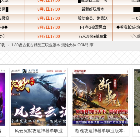
下载
1.80盘古复古精品三职业版本-混沌火神-GOM引擎
›
情
风云沉默攻速神器单职业
断魂攻速神器单职业版本-