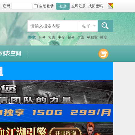
密码
自动登录
立即注册
找回密码
登录
帖子
搜索
热搜:
轻变
复古
中变
超变
合击
单职业
微变
连击
仿盛大
1.80
1.76
1.95
1.85
迷失
沉默
列表空间