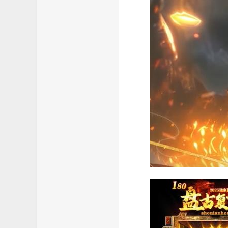
费
传
奇