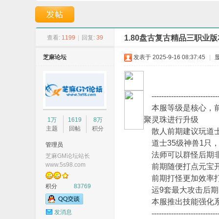
龙岭迷窟-GOM引擎
单职业版本-原神镇
1.80盘古复古精品三职业版
查看:
1199
|
回复:
39
芝麻论坛
发表于 2025-9-16 08:37:45
|
G
------------------------
本服等级是核心，前
聚灵珠进行升级
1万
1619
8万
主题
回帖
积分
散人前期建议玩道士
道士35级神兽1只，
管理员
法师可以群怪后期非
芝麻GM论坛站长
www.5s98.com
前期随便打点元宝开
前期打怪更加效率打
积分
83769
M
运9套最大攻击后期
本服推出技能强化系
发消息
------------------------