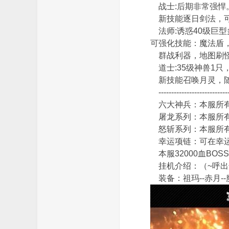
战士:后期非常强悍。
新技能逐日剑法，可
法师:诱惑40级巨型
可强化技能：魔法盾
群战利器，地图刷
道士:35级神兽1只，
论
新技能召唤月灵，随
------------------------
六大神兵：本服所有1
屠龙系列：本服所有
怒斩系列：本服所有
幸运项链：可在幸运
本服32000血BO
挂机介绍：（~呼出
坛
装备：祖玛--赤月--魔