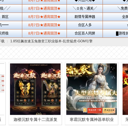
下载
1.85狂飙攻速玉兔微变三职业版本-乱世猛虎-GOM引擎
›
版
迦楼沉默专属十二流派复
寒霜沉默专属神器单职业