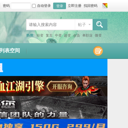
密码
自动登录
立即注册
找回密码
登录
帖子
搜索
热搜:
轻变
复古
中变
超变
合击
单职业
微变
连击
仿盛大
1.80
1.76
1.95
1.85
迷失
沉默
列表空间