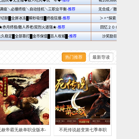
热门推荐
最新导读
无赦帝霸无赦单职业版本-
不死传说超变第七季单职