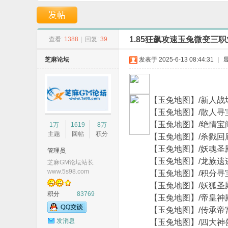
鉴定版本-烈焰鳄卫-
本--玛雅神殿-困惑
1.85狂飙攻速玉兔微变三职
查看:
1388
|
回复:
39
芝麻论坛
发表于 2025-6-13 08:44:31
|
G
【玉兔地图】/新人
【玉兔地图】/散人
【玉兔地图】/绝情
1万
1619
8万
主题
回帖
积分
【玉兔地图】/杀戮
【玉兔地图】/妖魂
管理员
【玉兔地图】/龙族
芝麻GM论坛站长
www.5s98.com
【玉兔地图】/积分
【玉兔地图】/妖狐
积分
83769
M
【玉兔地图】/帝皇
【玉兔地图】/传承
发消息
【玉兔地图】/四大