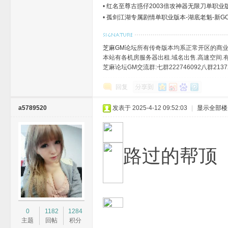
•
红名至尊古惑仔2003倍攻神器无限刀单职业版
•
孤剑江湖专属剧情单职业版本-湖底老魁-新G
芝麻GM论坛
所有传奇版本均系正常开区的商业
本站有各机房服务器出租.域名出售.高速空间.有需
芝麻论坛GM交流群:七群222746092八群21372
回复
a5789520
发表于 2025-4-12 09:52:03
|
显示全部楼
路过的帮顶
0
1182
1284
主题
回帖
积分