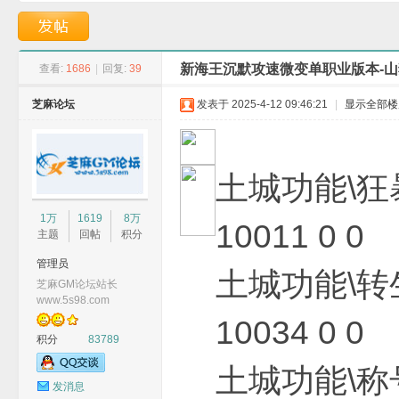
洪荒版本-毁灭战将-
业版本-精灵雷霆震
新海王沉默攻速微变单职业版本-山
查看:
1686
|
回复:
39
芝麻论坛
发表于 2025-4-12 09:46:21
|
显示全部楼
G
土城功能\狂
1万
1619
8万
10011 0 0
主题
回帖
积分
管理员
土城功能\转
芝麻GM论坛站长
www.5s98.com
10034 0 0
积分
83789
M
土城功能\称
发消息