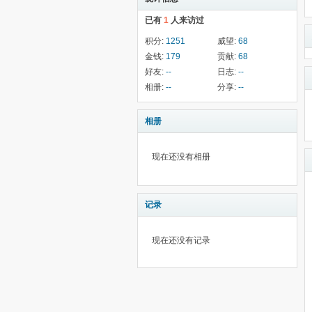
已有
1
人来访过
积分:
1251
威望:
68
金钱:
179
贡献:
68
好友:
--
日志:
--
相册:
--
分享:
--
相册
现在还没有相册
记录
现在还没有记录