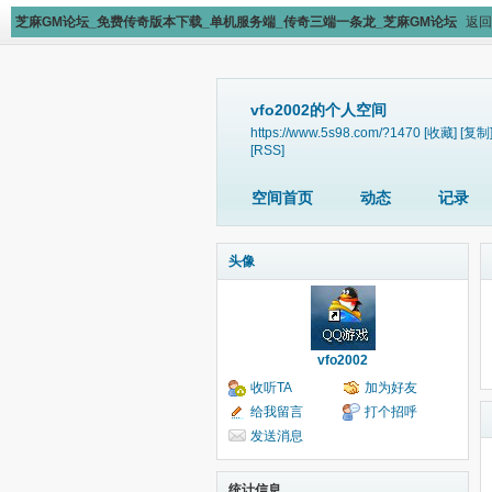
芝麻GM论坛_免费传奇版本下载_单机服务端_传奇三端一条龙_芝麻GM论坛
返回
vfo2002的个人空间
https://www.5s98.com/?1470
[收藏]
[复制
[RSS]
空间首页
动态
记录
头像
vfo2002
收听TA
加为好友
给我留言
打个招呼
发送消息
统计信息