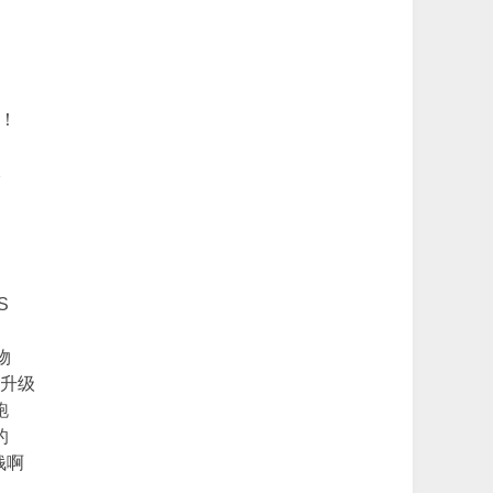
！
！
元
！
S
物
物升级
跑
的
钱啊