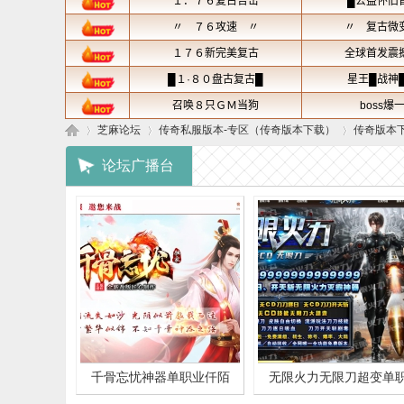
芝麻论坛
传奇私服版本-专区（传奇版本下载）
传奇版本
论坛广播台
芝
»
›
›
千骨忘忧神器单职业仟陌
无限火力无限刀超变单
麻