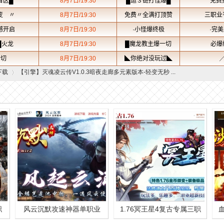
下载
【引擎】灭魂凌云传V1.0.3暗夜走廊多元素版本-轻变无秒 ...
›
职
风云沉默攻速神器单职业
1.76冥王星4复古专属三职