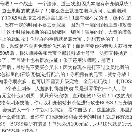
个号吧！一个战士，一个法师。道士残废(因为本服有养宠物系统
。道士果断的被抛弃了！)那么战士就挂在泡点房间，让他泡到
到了100级就直接去雅典冰宫1层吧！1层有烧不完的怪，赚不完的
层。没有一定的时候不要去更深层，因为每一层的怪物血量和攻击
同！这个时候你果断的在1层烧啊，烧啊！满屏的怪，大量的装备
不上的就回收！你现在的事情就是赚元宝，别想其他的了！
0级后，系统是不会再免费给你泡的了！而是需要你的劳动去获得
150级后，将法师装备和元宝全部转移战士号里，法师直接抛弃
来了，而且战士也有群攻技能！傻子还用法师呢，是吧！
元宝后，最好先不要买会员卡！因为你现在是打不过会员地图的
你包袱里的(召唤宠物)进行配合的！你所拥有的元宝，就给你战士
如果你朋友多，也可以不需要升级宠物，全部都玩战士，打BOS
，2个战士刺杀，人越多打得越快)如果是孤零零的一个人，那
元宝什么都别买，就只升级宠物，直到宠物15级后！15级的宠
宠物有刺杀技能，你可以和宠物站刺杀位进行攻击BOSS！把宠
爹，会玩的人一个下午就可以搞定！看你自己了。这里跑跑，那里
没什么希望的。当你有了15级宠物和会员卡的时候！就是你辉煌
SS，BOSS爆所有装备！每只必爆100元宝，尼玛10只就是1元
BOSS身上获得！