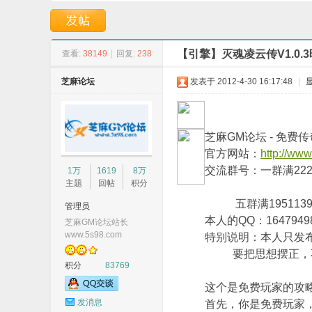
洪荒版本-毁灭战将-
业版本-精灵雷霆震
【引擎】灭魂凌云传V1.0
查看:
38149
|
回复:
238
芝麻论坛
发表于 2012-4-30 16:17:48
|
G
芝麻GM论坛 - 免
官方网站：
http://ww
交流群号：一群满22274
1万
1619
8万
主题
回帖
积分
五群满195113965
管理员
本人的QQ：1647949
芝麻GM论坛站长
www.5s98.com
特别说明：本人只发
要把思想摆正，不要
积分
83769
M
这个是免费玩家的攻
发消息
首先，你是免费玩家