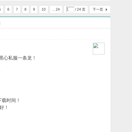
宫_GEE引擎
怪物素材
5
6
7
8
9
10
... 24
/ 24 页
下一页
]
绝黑心私服一条龙！
0
下载时间！
好！
！
！