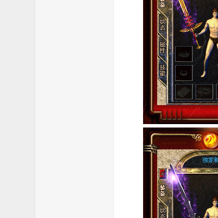
费
传
奇