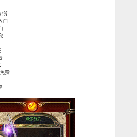
都算
入门
自
宠
，
还
击
去
是免费
奔