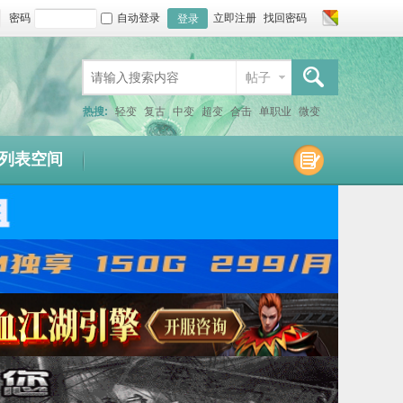
密码
自动登录
立即注册
找回密码
登录
帖子
搜索
热搜:
轻变
复古
中变
超变
合击
单职业
微变
连击
仿盛大
1.80
1.76
1.95
1.85
迷失
沉默
列表空间