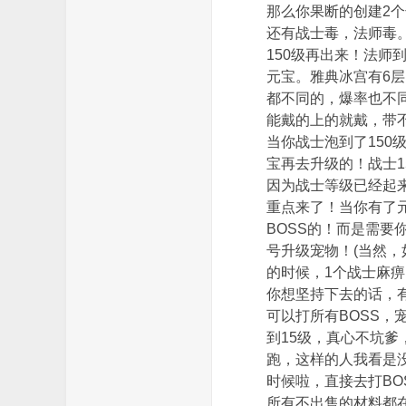
那么你果断的创建2
还有战士毒，法师毒
150级再出来！法师
元宝。雅典冰宫有6
都不同的，爆率也不
能戴的上的就戴，带
论
当你战士泡到了15
宝再去升级的！战士
因为战士等级已经起
重点来了！当你有了
BOSS的！而是需要
号升级宠物！(当然，
的时候，1个战士麻痹
你想坚持下去的话，有
坛
可以打所有BOSS，
到15级，真心不坑
跑，这样的人我看是
时候啦，直接去打BO
所有不出售的材料都在