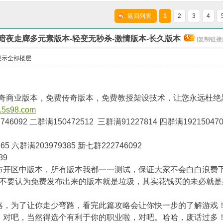
版本-摘星魔王-GEE
业版本-游天鲲鹏-G
返回列表
1
2
3
4
.3暗夜走廊多元素版本-轻变无秒杀-激情版本-长久版本
[复制链接
显示全部楼层
费传奇商业版本，免费传奇版本，免费教授架设技术，让您永远杜
w.5s98.com
6092 二群满150472512 三群满91227814 四群满19215047
 六群满203979385 新七群222746092
89
布开区中版本，所有版本我都一一测试，保证大家不会白白浪费
认为免费发布出来的版本就是垃圾，其实花钱买的未必就是
略，为了让你走少弯路，看完此篇攻略会让你快一步的了解游戏
，对吧，当然得选个有利于你的职业啦，对吧。哈哈，废话过多