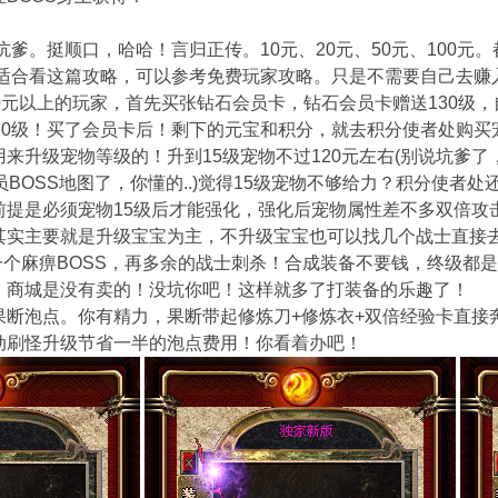
吭爹。挺顺口，哈哈！言归正传。10元、20元、50元、100元。
不适合看这篇攻略，可以参考免费玩家攻略。只是不需要自己去赚
0元以上的玩家，首先买张钻石会员卡，钻石会员卡赠送130级，
20级！买了会员卡后！剩下的元宝和积分，就去积分使者处购买
来升级宠物等级的！升到15级宠物不过120元左右(别说坑爹了
员BOSS地图了，你懂的..)觉得15级宠物不够给力？积分使者处
前提是必须宠物15级后才能强化，强化后宠物属性差不多双倍攻
其实主要就是升级宝宝为主，不升级宝宝也可以找几个战士直接
一个麻痹BOSS，再多余的战士刺杀！合成装备不要钱，终级都
，商城是没有卖的！没坑你吧！这样就多了打装备的乐趣了！
果断泡点。你有精力，果断带起修炼刀+修炼衣+双倍经验卡直接
动刷怪升级节省一半的泡点费用！你看着办吧！