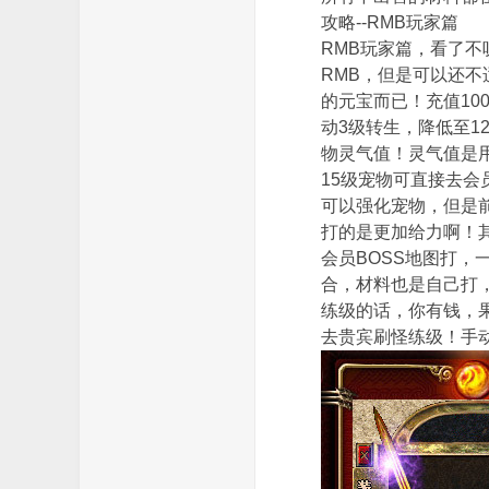
攻略--RMB玩家篇
RMB玩家篇，看了不
RMB，但是可以还
_
的元宝而已！充值10
动3级转生，降低至1
物灵气值！灵气值是用
15级宠物可直接去会
可以强化宠物，但是
打的是更加给力啊！
会员BOSS地图打，
合，材料也是自己打
练级的话，你有钱，
免
去贵宾刷怪练级！手