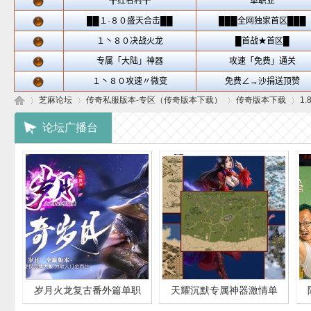
芝麻论坛
传奇私服版本-专区（传奇版本下载）
传奇版本下载
1
论坛广播台
芝
»
›
›
›
岁月火龙复古番外篇单职
天耀沉默专属神器激情单
麻