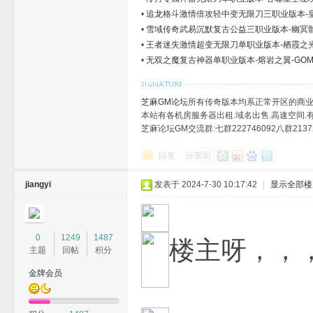
•
追龙格斗激情倍攻轻中变无限刀三职业版本-皇
•
雪域传奇武易沉默复古公益三职业版本-幽冥骷
•
王者迷失激情超变无限刀单职业版本-栖霞之光
•
无双之魔复古神器单职业版本-熔岩之翼-GO
芝麻GM论坛
所有传奇版本均系正常开区的商业
本站有各机房服务器出租.域名出售.高速空间.有需
芝麻论坛GM交流群:七群222746092八群21372
回复
jiangyi
发表于 2024-7-30 10:17:42
|
显示全部楼
0
1249
1487
楼主呀，，
主题
回帖
积分
金牌会员