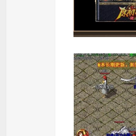
龙
_
芝