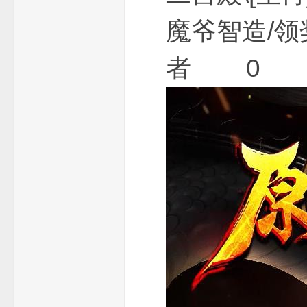
魔爷智造/
机
者 0 
服
务