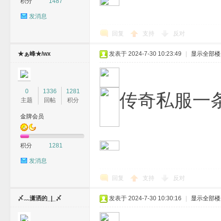
积分
1487
发消息
回复
支持
反对
★ぁ峰★/wx
发表于 2024-7-30 10:23:49
|
显示全部楼
0
1336
1281
传奇私服一
主题
回帖
积分
金牌会员
积分
1281
发消息
回复
支持
反对
〆﹏潇洒的_|_〆
发表于 2024-7-30 10:30:16
|
显示全部楼