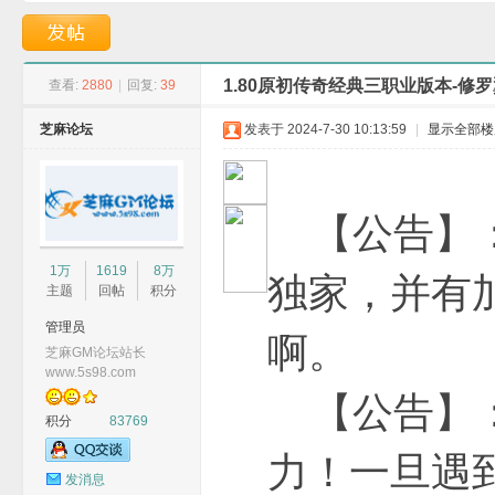
业版本-寒冰元素-GO
职业版本-恶魔界主
1.80原初传奇经典三职业版本-修罗
查看:
2880
|
回复:
39
芝麻论坛
发表于 2024-7-30 10:13:59
|
显示全部楼
G
【公告】：
1万
1619
8万
独家，并有
主题
回帖
积分
管理员
啊。
芝麻GM论坛站长
www.5s98.com
【公告】：
积分
83769
M
力！一旦遇
发消息