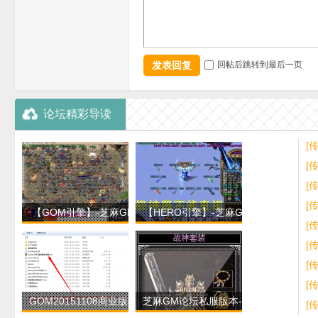
发表回复
回帖后跳转到最后一页
论坛精彩导读
[
GO
[
擎
[
版
[
【GOM引擎】-芝麻GM论
【HERO引擎】-芝麻GM论
[
坛-战神录轻变版本-穿
坛-仙剑沉默第十季-
[
[
[
GOM20151108商业版程序
芝麻GM论坛私服版本-开了
[