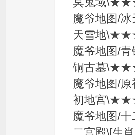
冥鬼域\
魔爷地图
_
天雪地\
魔爷地图
铜古墓\
魔爷地图
单
初地宫\
魔爷地图
二宫殿\[