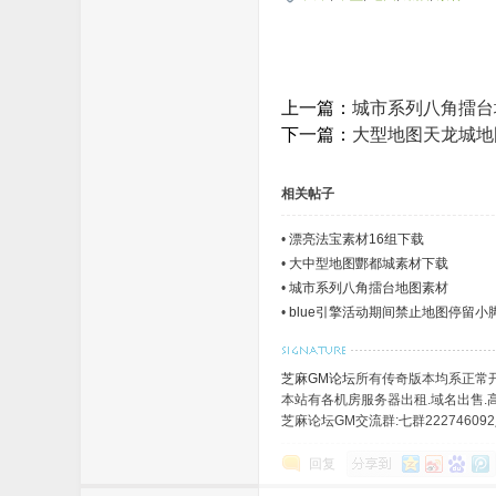
_
上一篇：
城市系列八角擂台
下一篇：
大型地图天龙城地
相关帖子
•
漂亮法宝素材16组下载
•
大中型地图酆都城素材下载
•
城市系列八角擂台地图素材
•
blue引擎活动期间禁止地图停留小
免
芝麻GM论坛
所有传奇版本均系正常
本站有各机房服务器出租.域名出售.高速
芝麻论坛GM交流群:七群222746092八
回复