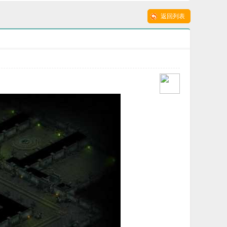
本-远古石窟-GEE引
黑魔窟-盘丝歧路-G
返回列表