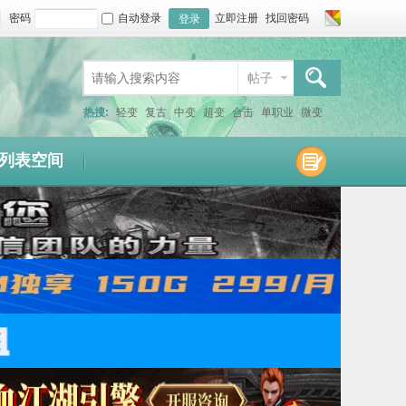
密码
自动登录
立即注册
找回密码
登录
帖子
搜索
热搜:
轻变
复古
中变
超变
合击
单职业
微变
连击
仿盛大
1.80
1.76
1.95
1.85
迷失
沉默
列表空间