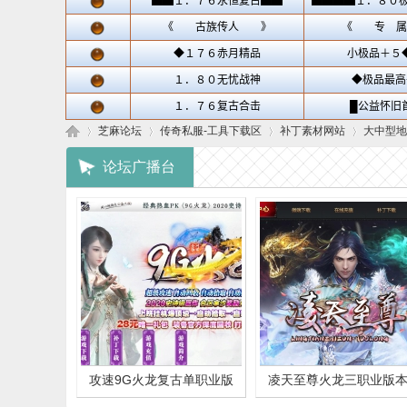
芝麻论坛
传奇私服-工具下载区
补丁素材网站
大中型地
论坛广播台
芝
»
›
›
›
攻速9G火龙复古单职业版
凌天至尊火龙三职业版本
麻