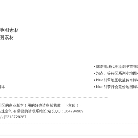
地图素材
图素材
•
陈浩南现代潮流剑甲首饰
•
泡点、等待区系列小地图
•
blue引擎地图收益传奇脚
脚本
•
blue引擎行会竞价地图脚
开区的商业版本！用的好也请多帮我做一下宣传！~
空间.有需要的请联系站长.站长QQ：164794989
群213728287