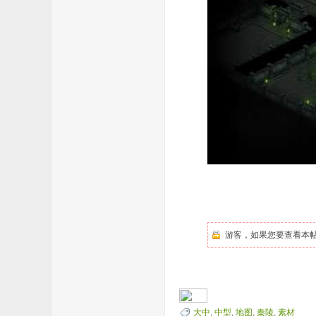
论
游客，如果您要查看本
坛
大中
,
中型
,
地图
,
秦陵
,
素材