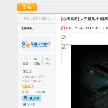
本-神界仙境-GOM引
盘古神力-GOM引擎
[地图素材]
大中型地图秦陵
查看:
1508
|
回复:
1
芝麻论坛
发表于 2024-7-13 13:54:38
|
G
1万
1619
8万
主题
回帖
积分
管理员
芝麻GM论坛站长
www.5s98.com
积分
83749
M
发消息