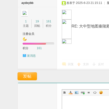
aydxybb
发表于 2025-6-23 21:15:11
|
费
1
19
161
主题
回帖
积分
RE: 大中型地图秦陵殿
注册会员
积分
161
发消息
传
回复
支持
反对
奇