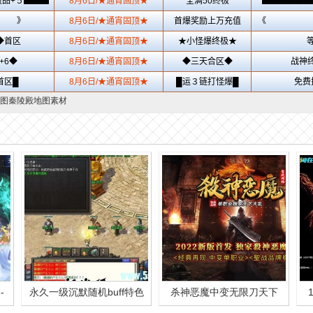
图秦陵殿地图素材
-
永久一级沉默随机buff特色
杀神恶魔中变无限刀天下