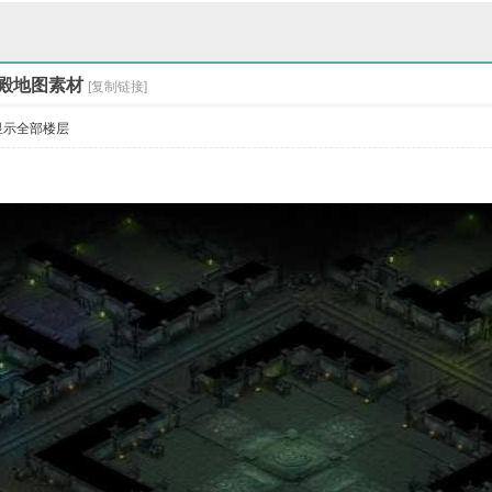
版本-蛮荒草原-GX
大乱单职业版本-九
殿地图素材
[复制链接]
显示全部楼层