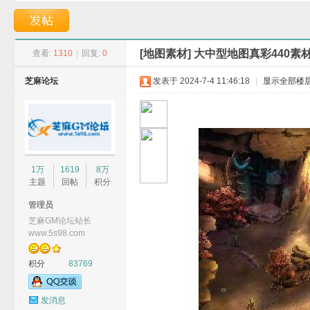
龙岭迷窟-GOM引擎
单职业版本-原神镇
[地图素材]
大中型地图真彩440素
查看:
1310
|
回复:
0
芝麻论坛
发表于 2024-7-4 11:46:18
|
显示全部楼
G
1万
1619
8万
主题
回帖
积分
管理员
芝麻GM论坛站长
www.5s98.com
积分
83769
M
发消息