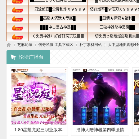
芝麻论坛
传奇私服-工具下载区
补丁素材网站
大中型地图真彩44
论坛广播台
芝
»
›
›
›
1.80星耀龙庭三职业版本-
潘神大陆神器第四季激情
麻