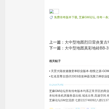
免费传奇版本下载
,
芝麻GM论坛
,
传奇一条
_
上一篇：
大中型地图烈日雷炎复古
下一篇：
大中型地图真彩地砖BB-
相关帖子
免
•
天罡大陆攻速微变单职业版本-怨恨之源-GO
•
红名至尊古惑仔2003倍攻神器无限刀单职业版
芝麻GM论坛
所有传奇版本均系正常开区的商业
本站有各机房服务器出租.域名出售.高速空间.有需
芝麻论坛GM交流群:七群222746092八群21372