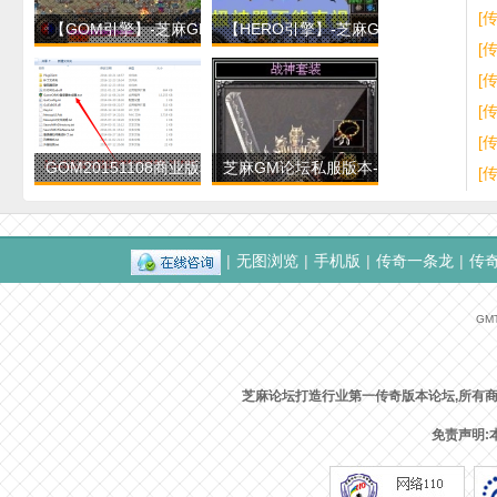
版
[
【GOM引擎】-芝麻GM论
【HERO引擎】-芝麻GM论
[
坛-战神录轻变版本-穿
坛-仙剑沉默第十季-
[
[
[
GOM20151108商业版程序
芝麻GM论坛私服版本-开了
[
+99999永久单机key登
500多区的1.80独家
版
|
无图浏览
|
手机版
|
传奇一条龙
|
传
GMT
芝麻论坛打造行业第一传奇版本论坛,所有
本
免责声明: