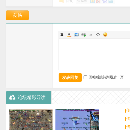
回复
费
传
发表回复
回帖后跳转到最后一页
论坛精彩导读
[
GO
[
擎
[
奇