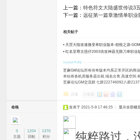
龙
上一篇：
特色符文大陆盛世传说3五
下一篇：
远征第一篇章激情单职业版
相关帖子
•
天罡大陆攻速微变单职业版本-怨恨之源-GO
•
红名至尊古惑仔2003倍攻神器无限刀单职业版
_
芝麻GM论坛
所有传奇版本均系正常开区的商业
本站有各机房服务器出租.域名出售.高速空间.有需
芝麻论坛GM交流群:七群222746092八群21372
回复
命格
发表于 2021-5-9 17:46:25
|
显示全部楼
芝
0
1204
1370
纯粹路过，
主题
回帖
积分