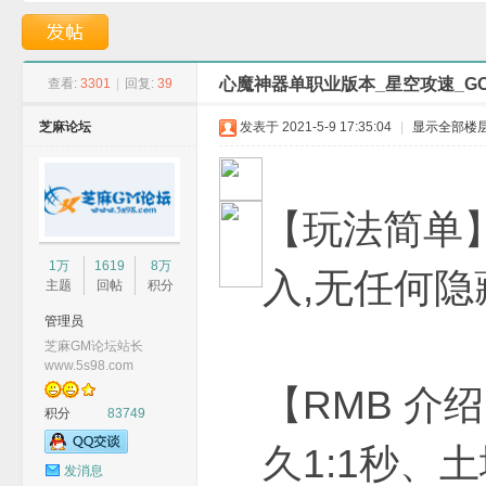
业版本-絶情魅影-GO
职业版本-马达萨尔-
心魔神器单职业版本_星空攻速_G
查看:
3301
|
回复:
39
芝麻论坛
发表于 2021-5-9 17:35:04
|
显示全部楼
G
【玩法简单
1万
1619
8万
入,无任何
主题
回帖
积分
管理员
芝麻GM论坛站长
www.5s98.com
【RMB 介
积分
83749
M
久1:1秒、
发消息