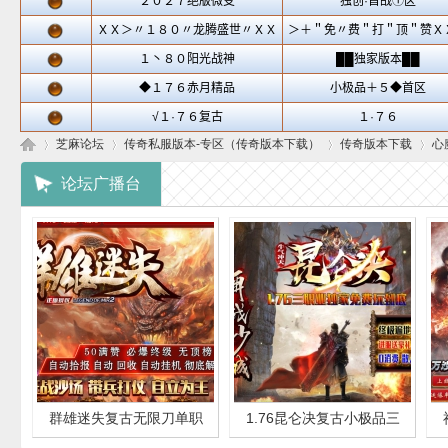
芝麻论坛
传奇私服版本-专区（传奇版本下载）
传奇版本下载
心
论坛广播台
芝
»
›
›
›
群雄迷失复古无限刀单职
1.76昆仑决复古小极品三
麻