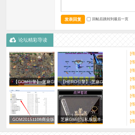
发表回复
回帖后跳转到最后一页
论坛精彩导读
[
擎
[
版
[
[
【GOM引擎】-芝麻GM论
【HERO引擎】-芝麻GM论
[
坛-战神录轻变版本-穿
坛-仙剑沉默第十季-
[
[
[
GOM20151108商业版程序
芝麻GM论坛私服版本-开了
[
+99999永久单机key登
500多区的1.80独家