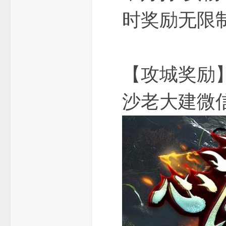
时奖励无限
【攻城奖励
沙老大建微
版
本