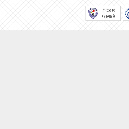
版
本
下