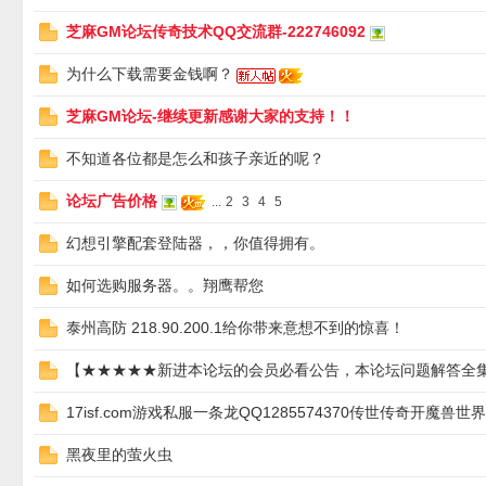
芝麻GM论坛传奇技术QQ交流群-222746092
G
为什么下载需要金钱啊？
芝麻GM论坛-继续更新感谢大家的支持！！
不知道各位都是怎么和孩子亲近的呢？
论坛广告价格
...
2
3
4
5
幻想引擎配套登陆器，，你值得拥有。
M
如何选购服务器。。翔鹰帮您
泰州高防 218.90.200.1给你带来意想不到的惊喜！
【★★★★★新进本论坛的会员必看公告，本论坛问题解答全
17isf.com游戏私服一条龙QQ1285574370传世传奇开魔兽
黑夜里的萤火虫
论