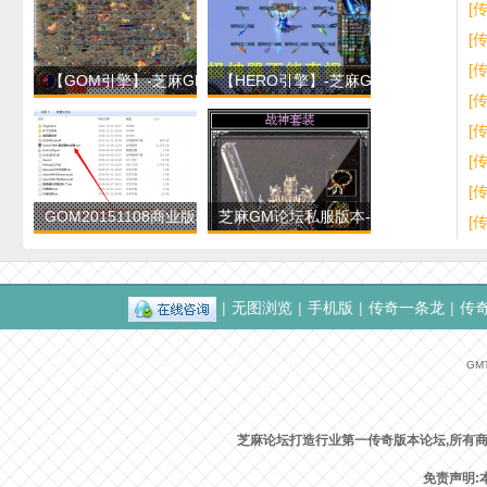
GO
[
擎
[
版
[
【GOM引擎】-芝麻GM论
【HERO引擎】-芝麻GM论
传
[
坛-战神录轻变版本-穿
坛-仙剑沉默第十季-
[
[
[
GOM20151108商业版程序
芝麻GM论坛私服版本-开了
[
+99999永久单机key登
500多区的1.80独家
|
无图浏览
|
手机版
|
传奇一条龙
|
传
奇
GMT
芝麻论坛打造行业第一传奇版本论坛,所有
免责声明: