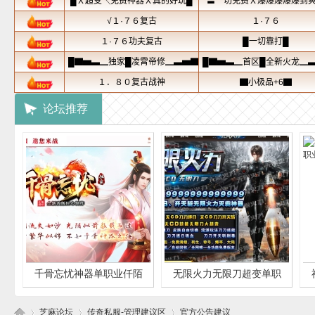
论坛推荐
千骨忘忧神器单职业仟陌
无限火力无限刀超变单职
洪荒版本-毁灭战将-
业版本-精灵雷霆震
芝麻论坛
传奇私服-管理建议区
官方公告建议