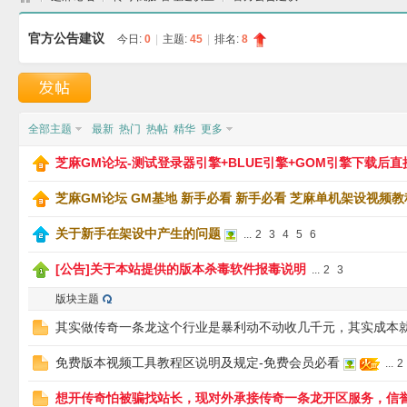
官方公告建议
今日:
0
|
主题:
45
|
排名:
8
芝
»
›
›
全部主题
最新
热门
热帖
精华
更多
芝麻GM论坛-测试登录器引擎+BLUE引擎+GOM引擎下载后
芝麻GM论坛 GM基地 新手必看 新手必看 芝麻单机架设视频
关于新手在架设中产生的问题
...
2
3
4
5
6
麻
[公告]关于本站提供的版本杀毒软件报毒说明
...
2
3
版块主题
其实做传奇一条龙这个行业是暴利动不动收几千元，其实成本
免费版本视频工具教程区说明及规定-免费会员必看
...
2
想开传奇怕被骗找站长，现对外承接传奇一条龙开区服务，信