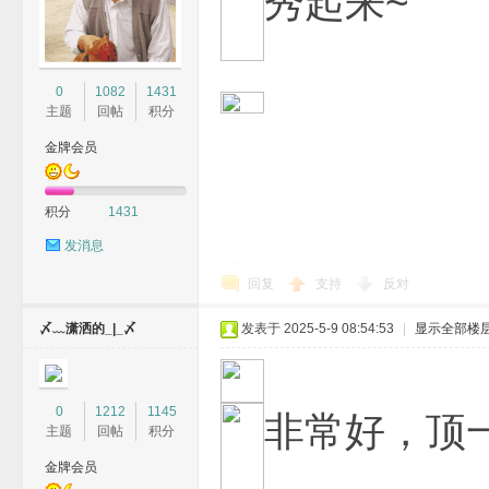
秀起来~
0
1082
1431
主题
回帖
积分
金牌会员
积分
1431
发消息
回复
支持
反对
〆﹏潇洒的_|_〆
发表于 2025-5-9 08:54:53
|
显示全部楼
0
1212
1145
非常好，顶
主题
回帖
积分
金牌会员