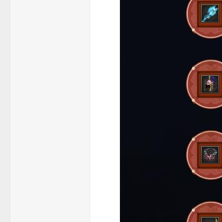
龙
_
芝