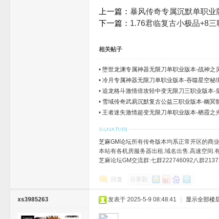
上一篇：
暴风传奇专属沉默单职业版
下一篇：
1.76君临复古小极品+8
相关帖子
•
堕世龙渊专属神器无限刀单职业版本-战神之灵
•
冷月专属神器无限刀单职业版本-吞噬星空秘境
•
追龙格斗激情倍攻轻中变无限刀三职业版本-皇
•
雪域传奇武易沉默复古公益三职业版本-幽冥骷
•
王者迷失激情超变无限刀单职业版本-栖霞之光
芝麻GM论坛
所有传奇版本均系正常开区的商业
本站有各机房服务器出租.域名出售.高速空间.有需
芝麻论坛GM交流群:七群222746092八群21372
回复
xs3985263
发表于 2025-5-9 08:48:41
|
显示全部楼