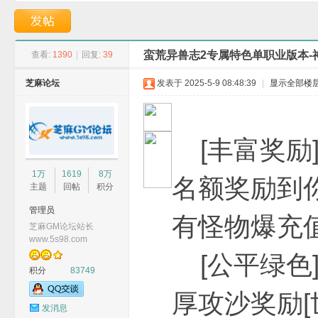
本-神界仙境-GOM引
盘古神力-GOM引擎
蛮荒异兽志2专属特色单职业版本-
查看:
1390
|
回复:
39
芝麻论坛
发表于 2025-5-9 08:48:39
|
显示全部楼
G
[丰富奖励]
1万
1619
8万
名额奖励到你
主题
回帖
积分
管理员
有怪物爆充
芝麻GM论坛站长
www.5s98.com
[公平绿色
积分
83749
M
厚攻沙奖励[
发消息