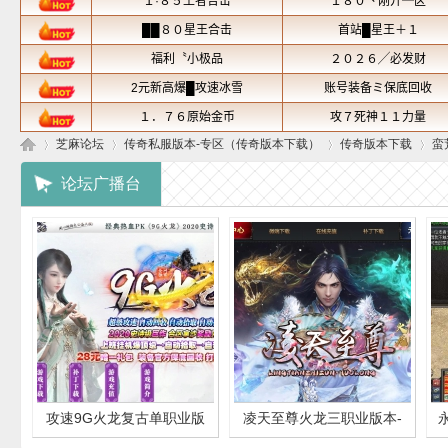
芝麻论坛
传奇私服版本-专区（传奇版本下载）
传奇版本下载
蛮
论坛广播台
芝
»
›
›
›
攻速9G火龙复古单职业版
凌天至尊火龙三职业版本-
麻