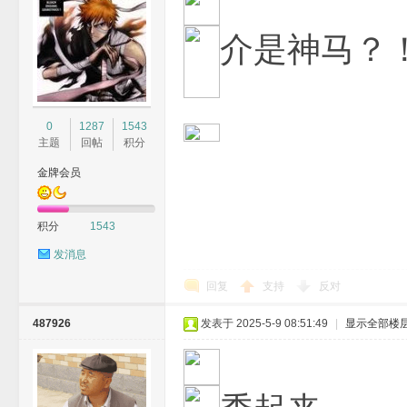
介是神马？
0
1287
1543
主题
回帖
积分
金牌会员
积分
1543
发消息
回复
支持
反对
487926
发表于 2025-5-9 08:51:49
|
显示全部楼